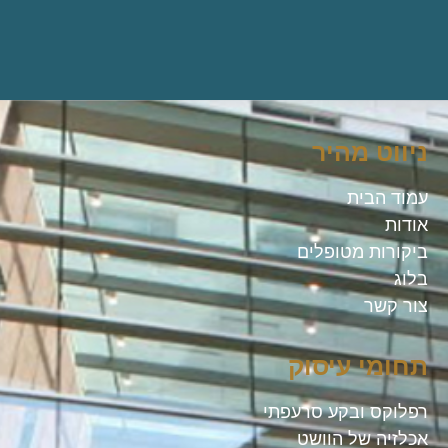
ניווט מהיר
עמוד הבית
אודות
ביקורות מטופלים
בלוג
צור קשר
תחומי עיסוק
רפלוקס ובקע סרעפתי
אכלזיה של הוושט