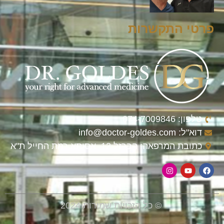
פרטי התקשרות
טלפון: 074-7009846
דוא"ל: info@doctor-goldes.com
כתובת המרפאה: הברזל 12, אסותא רמת החייל ת"א
© כל הזכויות שמורות 2024